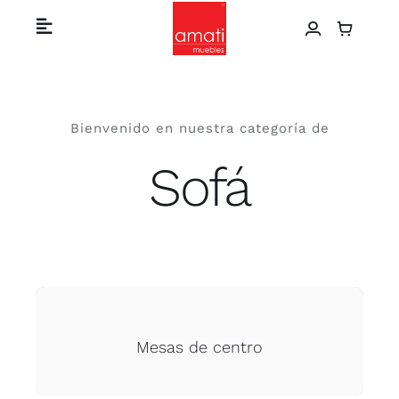
Skip
Toggle
to
Navigation
content
Home
Bienvenido en nuestra categoría de
Catálogo de productos
Sofá
Sobre nosotros
Proyectos
Contáctanos
Mesas de centro