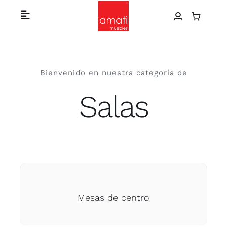
Skip
Toggle
to
Navigation
content
Home
Bienvenido en nuestra categoría de
Catálogo de productos
Salas
Sobre nosotros
Proyectos
Contáctanos
Mesas de centro