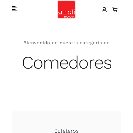
Skip
Toggle
to
Navigation
content
Home
Bienvenido en nuestra categoría de
Catálogo de productos
Comedores
Sobre nosotros
Proyectos
Contáctanos
Bufeteros