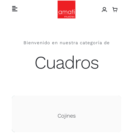
Skip
Toggle
to
Navigation
content
Home
Bienvenido en nuestra categoría de
Catálogo de productos
Cuadros
Sobre nosotros
Proyectos
Contáctanos
Cojines